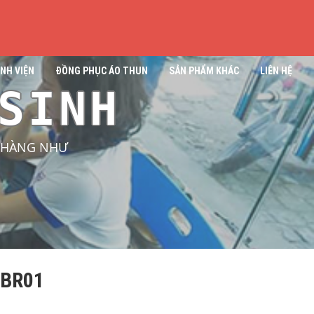
NH VIỆN
ĐỒNG PHỤC ÁO THUN
SẢN PHẨM KHÁC
LIÊN HỆ
SINH
H HÀNG NHƯ
 BR01