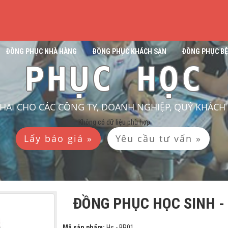
ĐỒNG PHỤC NHÀ HÀNG
ĐỒNG PHỤC KHÁCH SẠN
ĐỒNG PHỤC BỆ
G PHỤC HỌC 
KHAI CHO CÁC CÔNG TY, DOANH NGHIỆP, QUÝ KHÁC
Không có dữ liệu phù hợp
Lấy báo giá »
Yêu cầu tư vấn »
ĐỒNG PHỤC HỌC SINH -
Mã sản phẩm:
Hs - BR01