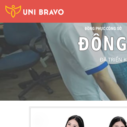
ĐỒNG PHỤC CÔNG SỞ
ĐỒN
ĐÃ TRIỂN 