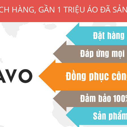
CH HÀNG, GẦN 1 TRIỆU ÁO ĐÃ SẢ