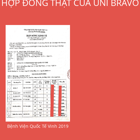
HỢP ĐỒNG THẬT CỦA UNI BRAVO
Bệnh Viện Quốc Tế Vinh 2019