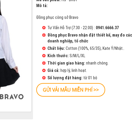
Mô tả:
Đồng phục công sở Bravo
Tư Vấn Hỗ Trợ (7:30 - 22:00) :
0941.6666.37
Đồng phục Bravo nhận đặt thiết kế, may đo cá
doanh nghiệp, tổ chức
Chất liệu:
Cotton (100%, 65/35), Kate Ý/Nhật..
Kích thước:
S/M/L/XL
Thời gian giao hàng:
nhanh chóng.
Giá cả:
hợp lý, linh hoạt.
Số lượng đặt hàng:
từ 01 bộ
GỬI VẢI MẪU MIỄN PHÍ >>