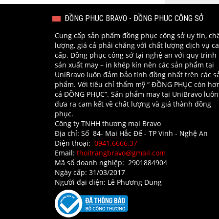
ĐỒNG PHỤC BRAVO - ĐỒNG PHỤC CÔNG SỞ
Cung cấp sản phẩm đồng phục công sở uy tín, ch
lượng, giá cả phải chăng với chất lượng dịch vụ c
cấp. Đồng phục công sở tại nghệ an với quy trình
sản xuất may – in khép kín nên các sản phẩm tại
UniBravo luôn đảm bảo tính đồng nhất trên các s
phẩm. Với tiêu chỉ thẩm mỹ “ ĐỒNG PHỤC còn hơ
cả ĐỒNG PHỤC”. Sản phẩm may tại UniBravo luôn
đưa ra cam kết về chất lượng và giá thành đồng
phục.
Công ty TNHH thương mại Bravo
Địa chỉ: Số 84- Mai Hắc Đế - TP Vinh - Nghệ An​
Điện thoại:
0941.6666.37
Email:
thoitrangbravo@gmail.com
Mã số doanh nghiệp: 2901884904
Ngày cấp: 31/03/2017
Người đại diện: Lê Phương Dung