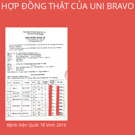
HỢP ĐỒNG THẬT CỦA UNI BRAVO
Bệnh Viện Quốc Tế Vinh 2019