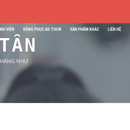
NH VIỆN
ĐỒNG PHỤC ÁO THUN
SẢN PHẨM KHÁC
LIÊN HỆ
TÂN
H HÀNG NHƯ