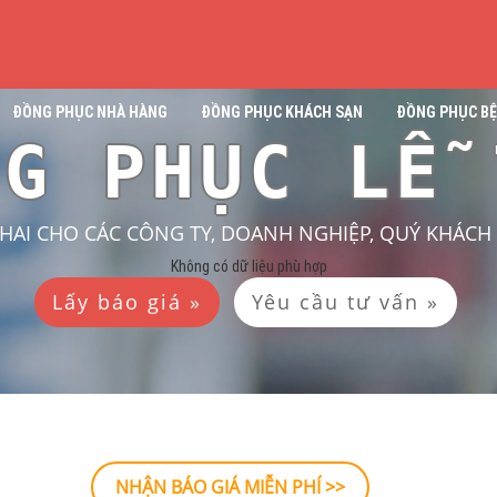
ĐỒNG PHỤC NHÀ HÀNG
ĐỒNG PHỤC KHÁCH SẠN
ĐỒNG PHỤC BỆ
NG PHỤC LỄ 
KHAI CHO CÁC CÔNG TY, DOANH NGHIỆP, QUÝ KHÁC
Không có dữ liệu phù hợp
Lấy báo giá »
Yêu cầu tư vấn »
NHẬN BÁO GIÁ MIỄN PHÍ >>