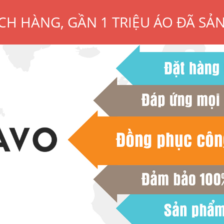
CH HÀNG, GẦN 1 TRIỆU ÁO ĐÃ SẢ