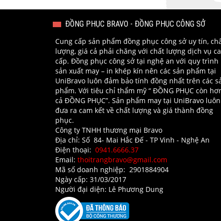
ĐỒNG PHỤC BRAVO - ĐỒNG PHỤC CÔNG SỞ
Cung cấp sản phẩm đồng phục công sở uy tín, ch
lượng, giá cả phải chăng với chất lượng dịch vụ c
cấp. Đồng phục công sở tại nghệ an với quy trình
sản xuất may – in khép kín nên các sản phẩm tại
UniBravo luôn đảm bảo tính đồng nhất trên các s
phẩm. Với tiêu chỉ thẩm mỹ “ ĐỒNG PHỤC còn hơ
cả ĐỒNG PHỤC”. Sản phẩm may tại UniBravo luôn
đưa ra cam kết về chất lượng và giá thành đồng
phục.
Công ty TNHH thương mại Bravo
Địa chỉ: Số 84- Mai Hắc Đế - TP Vinh - Nghệ An​
Điện thoại:
0941.6666.37
Email:
thoitrangbravo@gmail.com
Mã số doanh nghiệp: 2901884904
Ngày cấp: 31/03/2017
Người đại diện: Lê Phương Dung