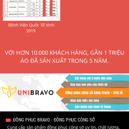
 Bệnh Viện Quốc Tế Vinh 
2019 
VỚI HƠN 10.000 KHÁCH HÀNG, GẦN 1 TRIỆU
ÁO ĐÃ SẢN XUẤT TRONG 5 NĂM.
ĐỒNG PHỤC BRAVO - ĐỒNG PHỤC CÔNG SỞ
Cung cấp sản phẩm đồng phục công sở uy tín, chất lượng,