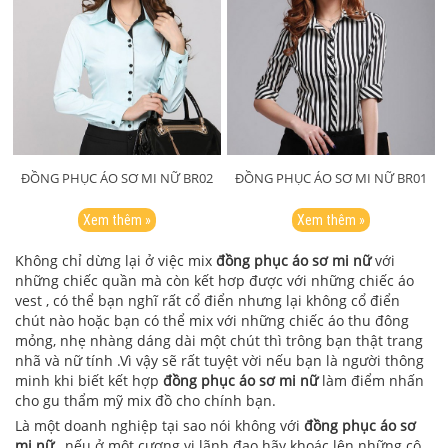
ĐỒNG PHỤC ÁO SƠ MI NỮ BR02
ĐỒNG PHỤC ÁO SƠ MI NỮ BR01
Xem thêm »
Xem thêm »
Không chỉ dừng lại ở việc mix
đồng phục áo sơ mi
nữ
với
những chiếc quần mà còn kết hơp được với những chiếc áo
vest , có thể bạn nghĩ rất cổ điển nhưng lại không cổ điển
chút nào hoặc bạn có thể mix với những chiếc áo thu đông
mỏng, nhẹ nhàng dáng dài một chút thì trông bạn thật trang
nhã và nữ tính .Vì vậy sẽ rất tuyệt vời nếu bạn là người thông
minh khi biết kết hợp
đồng phục áo sơ mi nữ
làm điểm nhấn
cho gu thẩm mỹ mix đồ cho chính bạn.
Là một doanh nghiệp tại sao nói không với
đồng phục áo sơ
mi nữ ,
nếu ở một cương vị lãnh đạo hãy khoác lên những cô