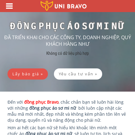
ĐỒNG PHỤC ÁO SƠ MI NỮ
ĐÃ TRIỂN KHAI CHO CÁC CÔNG TY, DOANH NGHIỆP, QUÝ
KHÁCH HÀNG NHƯ
Không có dữ liệu phù hợp
Lấy báo giá »
Yêu cầu tư vấn »
Đến với
đồng phục Bravo
, chắc chắn bạn sẽ luôn hài lòng
với những
đồng phục áo sơ mi nữ
bởi luôn cập nhật các
mẫu mã mới nhất, đẹp nhất và không kém phần tôn lên vẻ
dịu dạng, quyến rũ và năng động cho phái nữ.
Hơn ai hết các bạn nữ sẽ hiểu khi khoắc lên mình môt
chiếc áo
đồng phục áo sơ mi nữ
sẽ luôn tự tin, lịch sự và