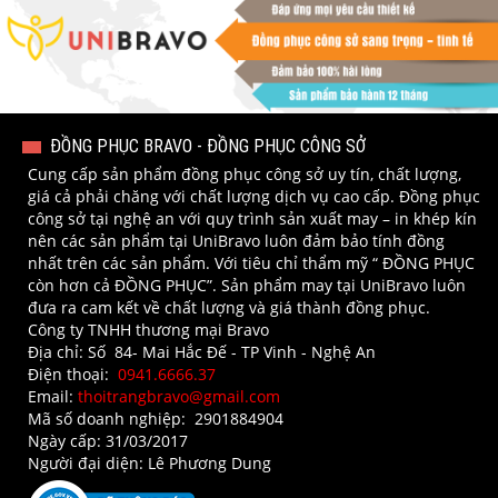
ĐỒNG PHỤC BRAVO - ĐỒNG PHỤC CÔNG SỞ
Cung cấp sản phẩm đồng phục công sở uy tín, chất lượng,
giá cả phải chăng với chất lượng dịch vụ cao cấp. Đồng phục
công sở tại nghệ an với quy trình sản xuất may – in khép kín
nên các sản phẩm tại UniBravo luôn đảm bảo tính đồng
nhất trên các sản phẩm. Với tiêu chỉ thẩm mỹ “ ĐỒNG PHỤC
còn hơn cả ĐỒNG PHỤC”. Sản phẩm may tại UniBravo luôn
đưa ra cam kết về chất lượng và giá thành đồng phục.
Công ty TNHH thương mại Bravo
Địa chỉ: Số 84- Mai Hắc Đế - TP Vinh - Nghệ An​
Điện thoại:
0941.6666.37
Email:
thoitrangbravo@gmail.com
Mã số doanh nghiệp: 2901884904
Ngày cấp: 31/03/2017
Người đại diện: Lê Phương Dung