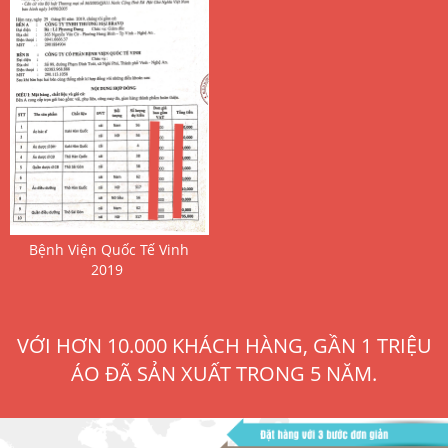
 Bệnh Viện Quốc Tế Vinh 
2019 
VỚI HƠN 10.000 KHÁCH HÀNG, GẦN 1 TRIỆU
ÁO ĐÃ SẢN XUẤT TRONG 5 NĂM.