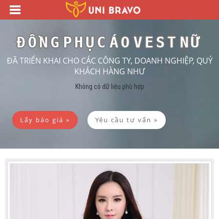
ĐỒNG PHỤC ÁO VEST NỮ
ĐÃ TRIỂN KHAI CHO CÁC CÔNG TY, DOANH NGHIỆP, QUÝ
KHÁCH HÀNG NHƯ
Không có dữ liệu phù hợp
Lấy báo giá »
Yêu cầu tư vấn »