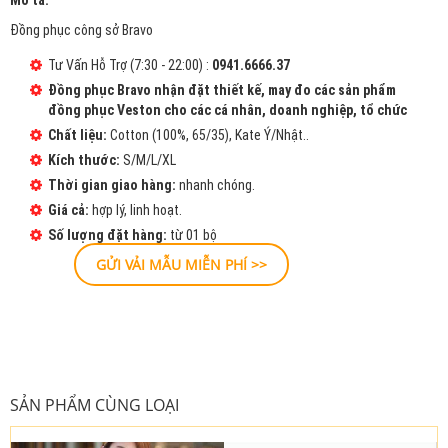
Mô tả:
Đồng phục công sở Bravo
Tư Vấn Hỗ Trợ (7:30 - 22:00) :
0941.6666.37
Đồng phục Bravo nhận đặt thiết kế, may đo các sản phẩm
đồng phục Veston cho các cá nhân, doanh nghiệp, tổ chức
Chất liệu:
Cotton (100%, 65/35), Kate Ý/Nhật..
Kích thước:
S/M/L/XL
Thời gian giao hàng:
nhanh chóng.
Giá cả:
hợp lý, linh hoạt.
Số lượng đặt hàng:
từ 01 bộ
GỬI VẢI MẪU MIỄN PHÍ >>
SẢN PHẨM CÙNG LOẠI