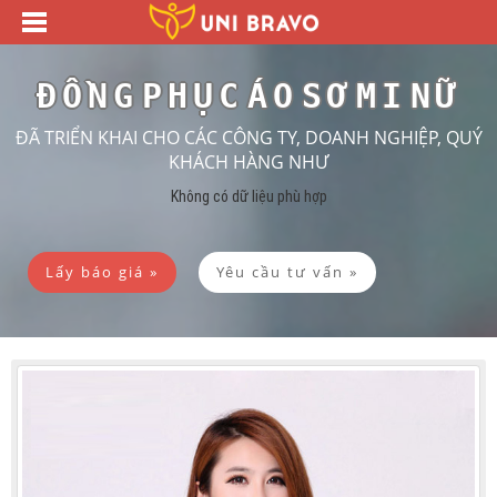
ĐỒNG PHỤC ÁO SƠ MI NỮ
ĐÃ TRIỂN KHAI CHO CÁC CÔNG TY, DOANH NGHIỆP, QUÝ
KHÁCH HÀNG NHƯ
Không có dữ liệu phù hợp
Lấy báo giá »
Yêu cầu tư vấn »