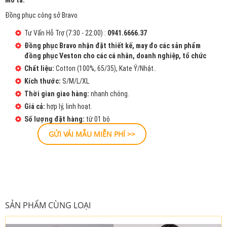
Mô tả:
Đồng phục công sở Bravo
Tư Vấn Hỗ Trợ (7:30 - 22:00) :
0941.6666.37
Đồng phục Bravo nhận đặt thiết kế, may đo các sản phẩm
đồng phục Veston cho các cá nhân, doanh nghiệp, tổ chức
Chất liệu:
Cotton (100%, 65/35), Kate Ý/Nhật..
Kích thước:
S/M/L/XL
Thời gian giao hàng:
nhanh chóng.
Giá cả:
hợp lý, linh hoạt.
Số lượng đặt hàng:
từ 01 bộ
GỬI VẢI MẪU MIỄN PHÍ >>
SẢN PHẨM CÙNG LOẠI