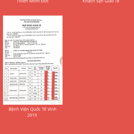
 Thiên Minh Đức 
 Khách sạn Giao Tế 
 Bệnh Viện Quốc Tế Vinh 
2019 