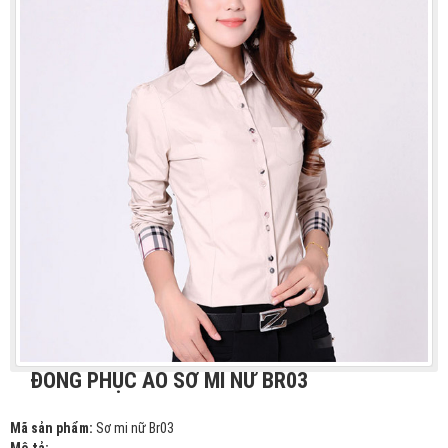
ĐỒNG PHỤC ÁO SƠ MI NỮ BR03
Mã sản phẩm:
Sơ mi nữ Br03