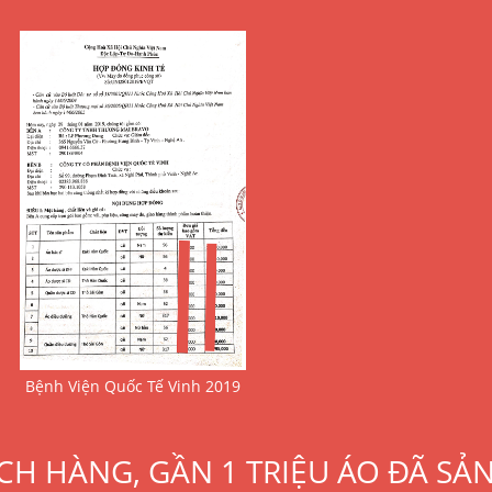
Bệnh Viện Quốc Tế Vinh 2019
CH HÀNG, GẦN 1 TRIỆU ÁO ĐÃ SẢ