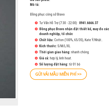
Mô tả:
Đồng phục công sở Bravo
Tư Vấn Hỗ Trợ (7:30 - 22:00) :
0941.6666.37
Đồng phục Bravo nhận đặt thiết kế, may đo cá
doanh nghiệp, tổ chức
Chất liệu:
Cotton (100%, 65/35), Kate Ý/Nhật..
Kích thước:
S/M/L/XL
Thời gian giao hàng:
nhanh chóng.
Giá cả:
hợp lý, linh hoạt.
Số lượng đặt hàng:
từ 01 bộ
GỬI VẢI MẪU MIỄN PHÍ >>