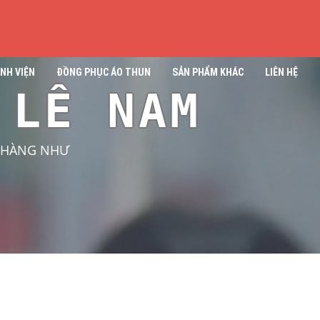
NH VIỆN
ĐỒNG PHỤC ÁO THUN
SẢN PHẨM KHÁC
LIÊN HỆ
 LÊ NAM
H HÀNG NHƯ