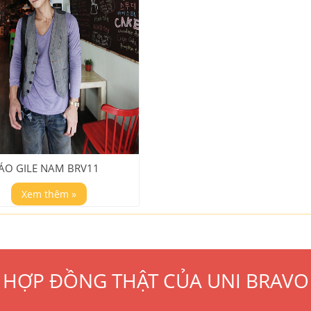
ÁO GILE NAM BRV11
Xem thêm »
HỢP ĐỒNG THẬT CỦA UNI BRAVO