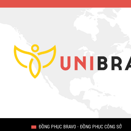
ĐỒNG PHỤC BRAVO - ĐỒNG PHỤC CÔNG SỞ