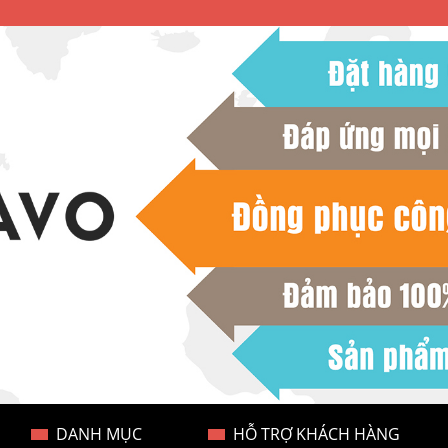
DANH MỤC
HỖ TRỢ KHÁCH HÀNG