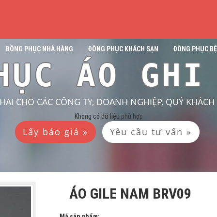
ĐỒNG PHỤC NHÀ HÀNG
ĐỒNG PHỤC KHÁCH SẠN
ĐỒNG PHỤC BỆ
HỤC ÁO GHI
KHAI CHO CÁC CÔNG TY, DOANH NGHIỆP, QUÝ KHÁC
Không có dữ liệu phù hợp
Lấy báo giá »
Yêu cầu tư vấn »
ÁO GILE NAM BRV09
Mã sản phẩm: