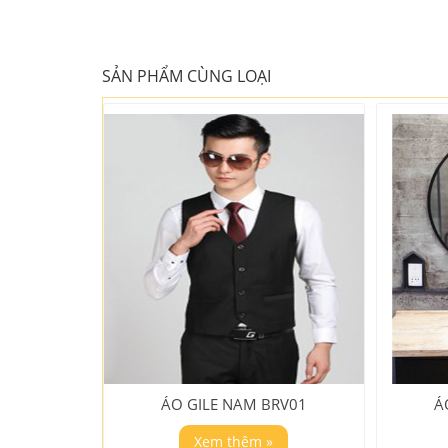
SẢN PHẨM CÙNG LOẠI
ÁO GILE NAM BRV01
Á
Xem thêm »