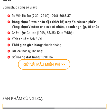
Mô tả:
Đồng phục công sở Bravo
Tư Vấn Hỗ Trợ (7:30 - 22:00) :
0941.6666.37
Đồng phục Bravo nhận đặt thiết kế, may đo các sản phẩm
đồng phục Veston cho các cá nhân, doanh nghiệp, tổ chức
Chất liệu:
Cotton (100%, 65/35), Kate Ý/Nhật..
Kích thước:
S/M/L/XL
Thời gian giao hàng:
nhanh chóng.
Giá cả:
hợp lý, linh hoạt.
Số lượng đặt hàng:
từ 01 bộ
GỬI VẢI MẪU MIỄN PHÍ >>
SẢN PHẨM CÙNG LOẠI