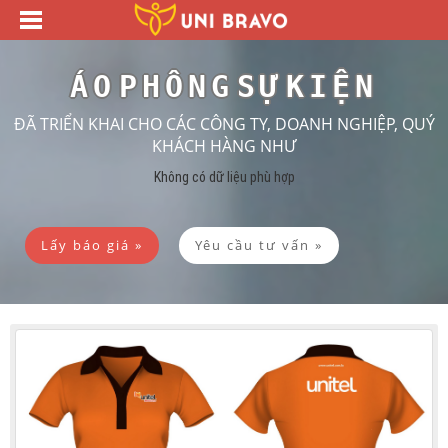
ÁO PHÔNG SỰ KIỆN
ĐÃ TRIỂN KHAI CHO CÁC CÔNG TY, DOANH NGHIỆP, QUÝ
KHÁCH HÀNG NHƯ
Không có dữ liệu phù hợp
Lấy báo giá »
Yêu cầu tư vấn »