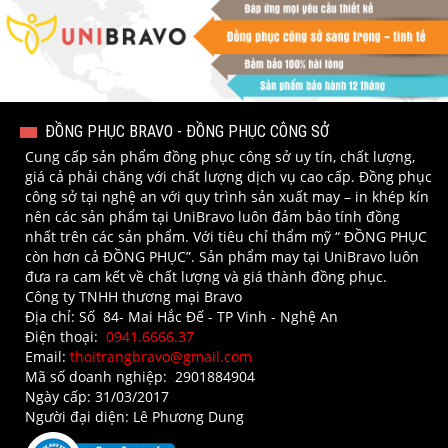
ĐỒNG PHỤC BRAVO - ĐỒNG PHỤC CÔNG SỞ
Cung cấp sản phẩm đồng phục công sở uy tín, chất lượng,
giá cả phải chăng với chất lượng dịch vụ cao cấp. Đồng phục
công sở tại nghệ an với quy trình sản xuất may – in khép kín
nên các sản phẩm tại UniBravo luôn đảm bảo tính đồng
nhất trên các sản phẩm. Với tiêu chỉ thẩm mỹ “ ĐỒNG PHỤC
còn hơn cả ĐỒNG PHỤC”. Sản phẩm may tại UniBravo luôn
đưa ra cam kết về chất lượng và giá thành đồng phục.
Công ty TNHH thương mại Bravo
Địa chỉ: Số 84- Mai Hắc Đế - TP Vinh - Nghệ An​
Điện thoại:
0941.6666.37
Email:
thoitrangbravo@gmail.com
Mã số doanh nghiệp: 2901884904
Ngày cấp: 31/03/2017
Người đại diện: Lê Phương Dung