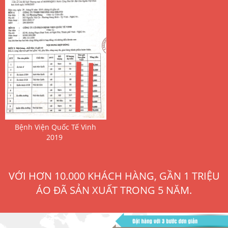
 Bệnh Viện Quốc Tế Vinh 
2019 
VỚI HƠN 10.000 KHÁCH HÀNG, GẦN 1 TRIỆU
ÁO ĐÃ SẢN XUẤT TRONG 5 NĂM.